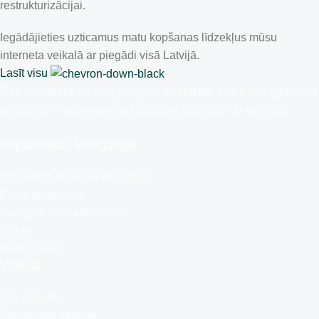
restrukturizācijai.
Iegādājieties uzticamus matu kopšanas līdzekļus mūsu
interneta veikalā ar piegādi visā Latvijā.
Lasīt visu
Mēs uzskatām, ka esat pelnījusi produktus, kas ir pielāgoti jūsu
unikālajam matu tipam, vajadzībām, mērķiem un vēlmēm.
Populārākās kategorijas
Kosmētika ikdienas lietošanai
Fluīdi un serums
Šampūni un kondicionieri
Maska
Matu krāsas
Veikals
Mans konts
Pasūtījumu vēsture