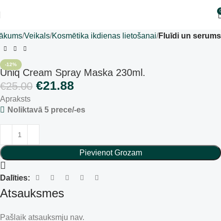
ākums
Veikals
Kosmētika ikdienas lietošanai
Fluīdi un serums
-12%
Uniq Cream Spray Maska 230ml.
€
21.88
€
25.00
Apraksts
Noliktavā 5 prece/-es
Pievienot Grozam
Dalīties:
Atsauksmes
Pašlaik atsauksmju nav.