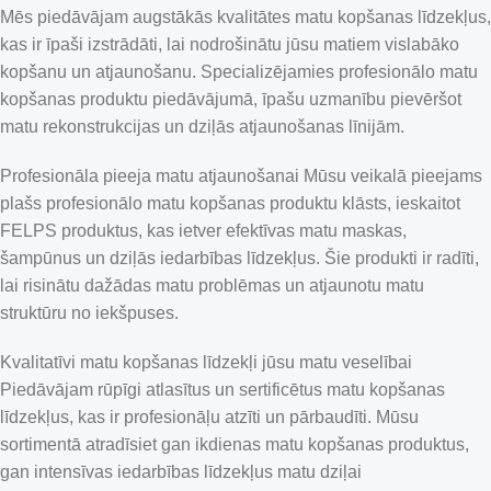
Mēs piedāvājam augstākās kvalitātes matu kopšanas līdzekļus,
kas ir īpaši izstrādāti, lai nodrošinātu jūsu matiem vislabāko
kopšanu un atjaunošanu. Specializējamies profesionālo matu
kopšanas produktu piedāvājumā, īpašu uzmanību pievēršot
matu rekonstrukcijas un dziļās atjaunošanas līnijām.
Profesionāla pieeja matu atjaunošanai Mūsu veikalā pieejams
plašs profesionālo matu kopšanas produktu klāsts, ieskaitot
FELPS produktus, kas ietver efektīvas matu maskas,
šampūnus un dziļās iedarbības līdzekļus. Šie produkti ir radīti,
lai risinātu dažādas matu problēmas un atjaunotu matu
struktūru no iekšpuses.
Kvalitatīvi matu kopšanas līdzekļi jūsu matu veselībai
Piedāvājam rūpīgi atlasītus un sertificētus matu kopšanas
līdzekļus, kas ir profesionāļu atzīti un pārbaudīti. Mūsu
sortimentā atradīsiet gan ikdienas matu kopšanas produktus,
gan intensīvas iedarbības līdzekļus matu dziļai