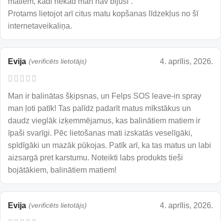
matiem, kādi nekad man nav bijuši .
Protams lietojot arī citus matu kopšanas līdzekļus no šī
internetaveikaliņa.
Evija
(verificēts lietotājs)
4. aprīlis, 2026.
Man ir balinātas šķipsnas, un Felps SOS leave-in spray
man ļoti patīk! Tas palīdz padarīt matus mīkstākus un
daudz vieglāk izķemmējamus, kas balinātiem matiem ir
īpaši svarīgi. Pēc lietošanas mati izskatās veselīgāki,
spīdīgāki un mazāk pūkojas. Patīk arī, ka tas matus un labi
aizsargā pret karstumu. Noteikti labs produkts tieši
bojātākiem, balinātiem matiem!
Evija
(verificēts lietotājs)
4. aprīlis, 2026.