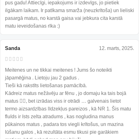
pus gadu! Attiecīgi, iepakojums ir izdevīgs, jo pietiek
ilgākam laikam. Ir patīkama smarža (neuzkrītoša) un lieliski
pasargā matus, no karstā gaisa vai jebkura cita karstā
matu ieveidošanas rīka :)
Sanda
12. marts, 2025.
Meitenes un ne tikkai meitenes ! Jums šo noteikti
jāpamēģina . Lietoju jau 2 gadus .
Tieši kā rakstīts lietošanas pamācībā.
Kādreiz matus nežāvēju ar fēnu , jo domaju ka tais bojā
matus 🤦‍♀️, bet izrādas viss ir otrādi … galvenais lietot
termo aizsardzības līdzekļus pareizos , kā NR 1. Šis matu
fluīds ir īsts zelta atradums , kas nogludina manus
pūkainos matus , padara tos viegli krītošus, un mazina
lūšanu galos , kā rezultāta esmu tikusi pie garākiem