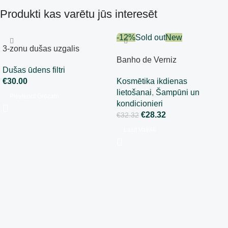
Produkti kas varētu jūs interesēt
-12%
Sold out
New
3-zonu dušas uzgalis
Banho de Verniz
Dušas ūdens filtri
kondicionieris 1L.
€
30.00
Kosmētika ikdienas
lietošanai
,
Šampūni un
Pievienot Grozam
kondicionieri
€
28.32
€
32.32
Lasīt Vairāk