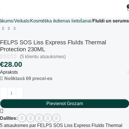
ākums
Veikals
Kosmētika ikdienas lietošanai
Fluīdi un serums
FELPS SOS Liss Express Fluīds Thermal
Protection 230ML
(
5
klientu atsauksmes)
€
28.00
Apraksts
Noliktavā 69 prece/-es
Pievienot Grozam
Dalīties:
5 atsauksmes par
FELPS SOS Liss Express Fluīds Thermal