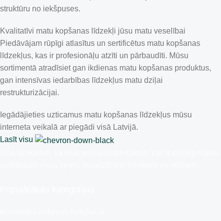
struktūru no iekšpuses.
Kvalitatīvi matu kopšanas līdzekļi jūsu matu veselībai
Piedāvājam rūpīgi atlasītus un sertificētus matu kopšanas
līdzekļus, kas ir profesionāļu atzīti un pārbaudīti. Mūsu
sortimentā atradīsiet gan ikdienas matu kopšanas produktus,
gan intensīvas iedarbības līdzekļus matu dziļai
restrukturizācijai.
Iegādājieties uzticamus matu kopšanas līdzekļus mūsu
interneta veikalā ar piegādi visā Latvijā.
Lasīt visu
Mēs uzskatām, ka esat pelnījusi produktus, kas ir pielāgoti jūsu
unikālajam matu tipam, vajadzībām, mērķiem un vēlmēm.
Populārākās kategorijas
Kosmētika ikdienas lietošanai