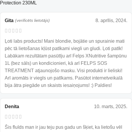
Protection 230ML
Gita
(verificēts lietotājs)
8. aprīlis, 2024.
Ļoti labs products! Mani blondie, bojātie un spurainie mati
pēc tā lietošanas kļūst patīkami viegli un gludi. Ļoti patīk!
Labākam rezultātam pasūtīju arī Felps XNutritive šampūnu
1L (bez sāls) un kondicionieri, kā arī FELPS SOS
TREATMENT atjaunojošo masku. Visi produkti ir lieliski!
Arī aromāts ir viegls un patīkams. Pasūtot internetveikalā
bija ātra piegāde un skaists iesaiņojums! :) Paldies!
Denita
10. marts, 2025.
Šis fluīds man ir jau teju pus gadu un šķiet, ka lietošu vēl