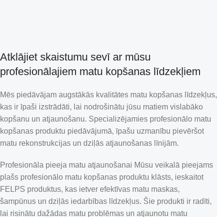
Atklājiet skaistumu sevī ar mūsu
profesionālajiem matu kopšanas līdzekļiem
Mēs piedāvājam augstākās kvalitātes matu kopšanas līdzekļus,
kas ir īpaši izstrādāti, lai nodrošinātu jūsu matiem vislabāko
kopšanu un atjaunošanu. Specializējamies profesionālo matu
kopšanas produktu piedāvājumā, īpašu uzmanību pievēršot
matu rekonstrukcijas un dziļās atjaunošanas līnijām.
Profesionāla pieeja matu atjaunošanai Mūsu veikalā pieejams
plašs profesionālo matu kopšanas produktu klāsts, ieskaitot
FELPS produktus, kas ietver efektīvas matu maskas,
šampūnus un dziļās iedarbības līdzekļus. Šie produkti ir radīti,
lai risinātu dažādas matu problēmas un atjaunotu matu