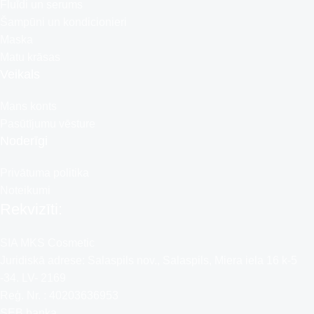
Fluīdi un serums
Šampūni un kondicionieri
Maska
Matu krāsas
Veikals
Mans konts
Pasūtījumu vēsture
Noderīgi
Privātuma politika
Noteikumi
Rekvizīti:
SIA MKS Cosmetic
Juridiskā adrese: Salaspils nov., Salaspils, Miera iela 16 k-5
-34. LV- 2169
Reģ. Nr. : 40203636953
SEB banka,