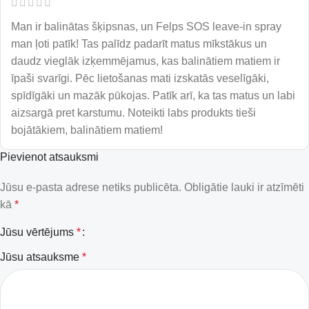
Man ir balinātas šķipsnas, un Felps SOS leave-in spray
man ļoti patīk! Tas palīdz padarīt matus mīkstākus un
daudz vieglāk izķemmējamus, kas balinātiem matiem ir
īpaši svarīgi. Pēc lietošanas mati izskatās veselīgāki,
spīdīgāki un mazāk pūkojas. Patīk arī, ka tas matus un labi
aizsargā pret karstumu. Noteikti labs produkts tieši
bojātākiem, balinātiem matiem!
Pievienot atsauksmi
Jūsu e-pasta adrese netiks publicēta.
Obligātie lauki ir atzīmēti
kā
*
Jūsu vērtējums
*
Jūsu atsauksme
*