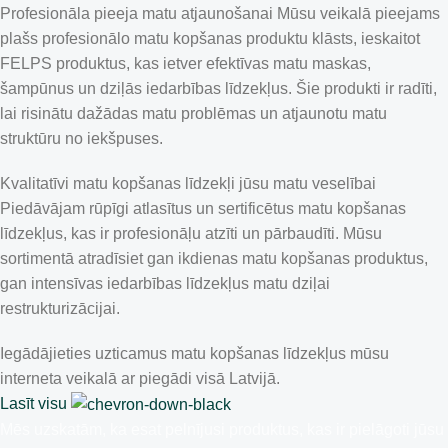
Profesionāla pieeja matu atjaunošanai Mūsu veikalā pieejams
plašs profesionālo matu kopšanas produktu klāsts, ieskaitot
FELPS produktus, kas ietver efektīvas matu maskas,
šampūnus un dziļās iedarbības līdzekļus. Šie produkti ir radīti,
lai risinātu dažādas matu problēmas un atjaunotu matu
struktūru no iekšpuses.
Kvalitatīvi matu kopšanas līdzekļi jūsu matu veselībai
Piedāvājam rūpīgi atlasītus un sertificētus matu kopšanas
līdzekļus, kas ir profesionāļu atzīti un pārbaudīti. Mūsu
sortimentā atradīsiet gan ikdienas matu kopšanas produktus,
gan intensīvas iedarbības līdzekļus matu dziļai
restrukturizācijai.
Iegādājieties uzticamus matu kopšanas līdzekļus mūsu
interneta veikalā ar piegādi visā Latvijā.
Lasīt visu
Mēs uzskatām, ka esat pelnījusi produktus, kas ir pielāgoti jūsu