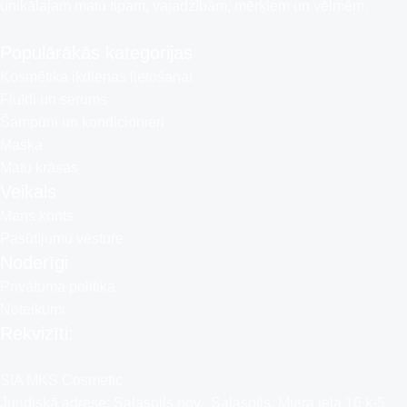
unikālajam matu tipam, vajadzībām, mērķiem un vēlmēm.
Populārākās kategorijas
Kosmētika ikdienas lietošanai
Fluīdi un serums
Šampūni un kondicionieri
Maska
Matu krāsas
Veikals
Mans konts
Pasūtījumu vēsture
Noderīgi
Privātuma politika
Noteikumi
Rekvizīti:
SIA MKS Cosmetic
Juridiskā adrese: Salaspils nov., Salaspils, Miera iela 16 k-5