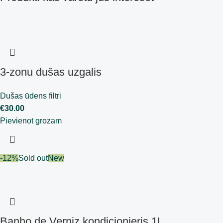
3-zonu dušas uzgalis
Dušas ūdens filtri
€
30.00
Pievienot grozam
-12%
Sold out
New
Banho de Verniz kondicionieris 1L.