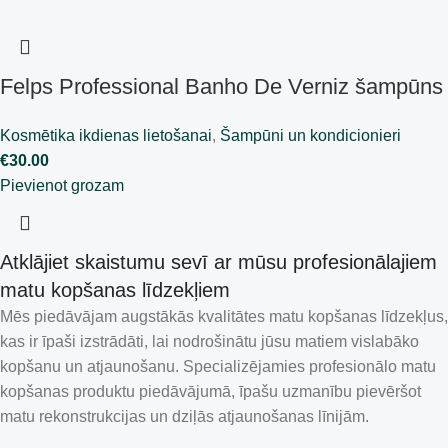
Felps Professional Banho De Verniz šampūns
1L
Kosmētika ikdienas lietošanai
,
Šampūni un kondicionieri
€
30.00
Pievienot grozam
Atklājiet skaistumu sevī ar mūsu profesionālajiem
matu kopšanas līdzekļiem
Mēs piedāvājam augstākās kvalitātes matu kopšanas līdzekļus,
kas ir īpaši izstrādāti, lai nodrošinātu jūsu matiem vislabāko
kopšanu un atjaunošanu. Specializējamies profesionālo matu
kopšanas produktu piedāvājumā, īpašu uzmanību pievēršot
matu rekonstrukcijas un dziļās atjaunošanas līnijām.