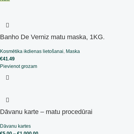
Banho De Verniz matu maska, 1KG.
Kosmētika ikdienas lietošanai
,
Maska
€
41.49
Pievienot grozam
Dāvanu karte – matu procedūrai
Dāvanu kartes
€
5.00
–
€
1,000.00