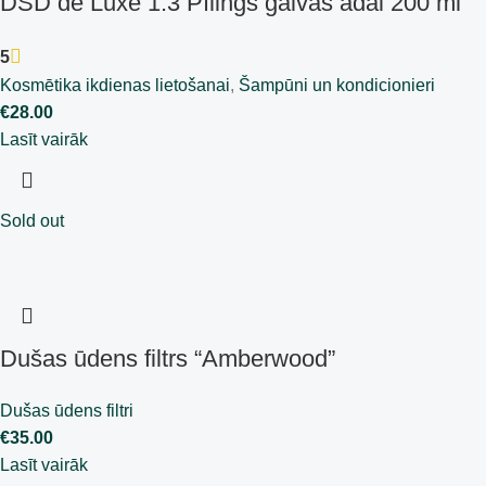
DSD de Luxe 1.3 Pīlings galvas ādai 200 ml
5
Kosmētika ikdienas lietošanai
,
Šampūni un kondicionieri
€
28.00
Lasīt vairāk
Sold out
Dušas ūdens filtrs “Amberwood”
Dušas ūdens filtri
€
35.00
Lasīt vairāk