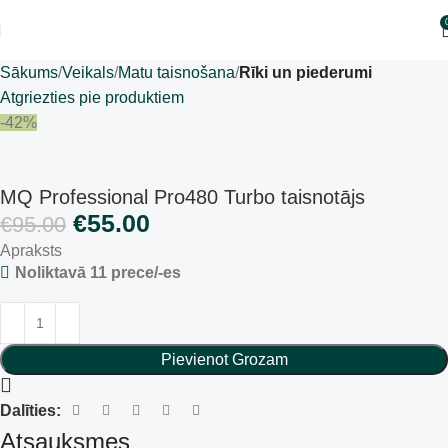
Sākums
Veikals
Matu taisnošana
Rīki un piederumi
Atgriezties pie produktiem
-42%
MQ Professional Pro480 Turbo taisnotājs
€
55.00
€
95.00
Apraksts
Noliktavā 11 prece/-es
Pievienot Grozam
Dalīties:
Atsauksmes