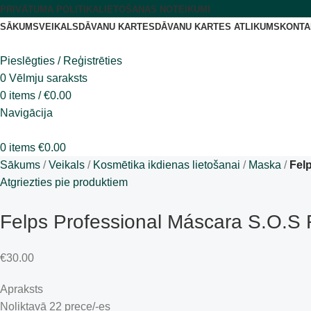
PRIVĀTUMA POLITIKA
LIETOŠANAS NOTEIKUMI
SĀKUMS
VEIKALS
DĀVANU KARTES
DĀVANU KARTES ATLIKUMS
KONTA
Pieslēgties / Reģistrēties
0
Vēlmju saraksts
0
items
/
€
0.00
Navigācija
0
items
€
0.00
Sākums
Veikals
Kosmētika ikdienas lietošanai
Maska
Fel
Atgriezties pie produktiem
Felps Professional Máscara S.O.S 
€
30.00
Apraksts
Noliktavā 22 prece/-es