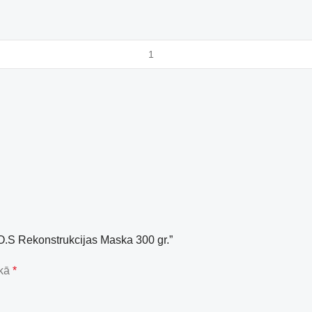
O.S Rekonstrukcijas Maska 300 gr.”
 kā
*